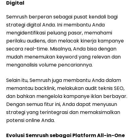
Digital
Semrush berperan sebagai pusat kendali bagi
strategi digital Anda. Ini membantu Anda
mengidentifikasi peluang pasar, memahami
perilaku audiens, dan melacak kinerja kampanye
secara real-time. Misalnya, Anda bisa dengan
mudah menemukan keyword yang relevan dan
menganalisis volume pencariannya.
Selain itu, Semrush juga membantu Anda dalam
memantau backlink, melakukan audit teknis SEO,
dan bahkan mengelola kampanye iklan berbayar.
Dengan semua fitur ini, Anda dapat menyusun
strategi yang terintegrasi dan memaksimalkan
potensi online Anda.
Evolusi Semrush sebagai Platform All-in-One