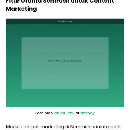
Fitur Utama Semrush untuk Content
Marketing
Foto oleh
jdn2001cn0
di
Pixabay
Modul content marketing di Semrush adalah salah