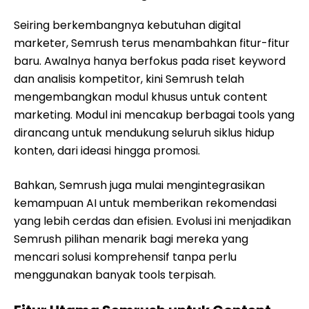
Seiring berkembangnya kebutuhan digital
marketer, Semrush terus menambahkan fitur-fitur
baru. Awalnya hanya berfokus pada riset keyword
dan analisis kompetitor, kini Semrush telah
mengembangkan modul khusus untuk content
marketing. Modul ini mencakup berbagai tools yang
dirancang untuk mendukung seluruh siklus hidup
konten, dari ideasi hingga promosi.
Bahkan, Semrush juga mulai mengintegrasikan
kemampuan AI untuk memberikan rekomendasi
yang lebih cerdas dan efisien. Evolusi ini menjadikan
Semrush pilihan menarik bagi mereka yang
mencari solusi komprehensif tanpa perlu
menggunakan banyak tools terpisah.