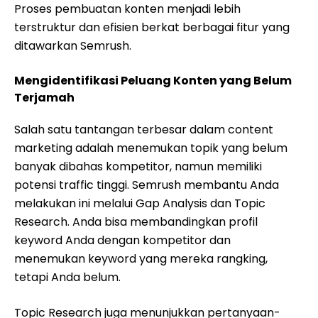
Proses pembuatan konten menjadi lebih
terstruktur dan efisien berkat berbagai fitur yang
ditawarkan Semrush.
Mengidentifikasi Peluang Konten yang Belum
Terjamah
Salah satu tantangan terbesar dalam content
marketing adalah menemukan topik yang belum
banyak dibahas kompetitor, namun memiliki
potensi traffic tinggi. Semrush membantu Anda
melakukan ini melalui Gap Analysis dan Topic
Research. Anda bisa membandingkan profil
keyword Anda dengan kompetitor dan
menemukan keyword yang mereka rangking,
tetapi Anda belum.
Topic Research juga menunjukkan pertanyaan-