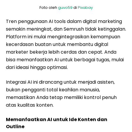
Foto oleh
guvo59
di
Pixabay
Tren penggunaan AI tools dalam digital marketing
semakin meningkat, dan Semrush tidak ketinggalan.
Platform ini mulai mengintegrasikan kemampuan
kecerdasan buatan untuk membantu digital
marketer bekerja lebih cerdas dan cepat. Anda
bisa memanfaatkan AI untuk berbagai tugas, mulai
dari ideasi hingga optimasi.
Integrasi AI ini dirancang untuk menjadi asisten,
bukan pengganti total keahlian manusia,
memastikan Anda tetap memiliki kontrol penuh
atas kualitas konten.
Memanfaatkan AI untuk Ide Konten dan
Outline