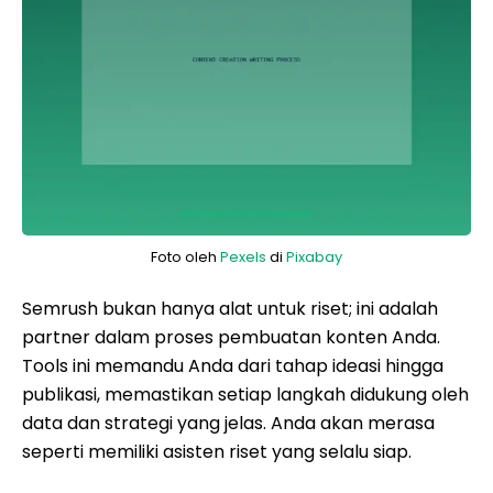
Foto oleh
Pexels
di
Pixabay
Semrush bukan hanya alat untuk riset; ini adalah
partner dalam proses pembuatan konten Anda.
Tools ini memandu Anda dari tahap ideasi hingga
publikasi, memastikan setiap langkah didukung oleh
data dan strategi yang jelas. Anda akan merasa
seperti memiliki asisten riset yang selalu siap.