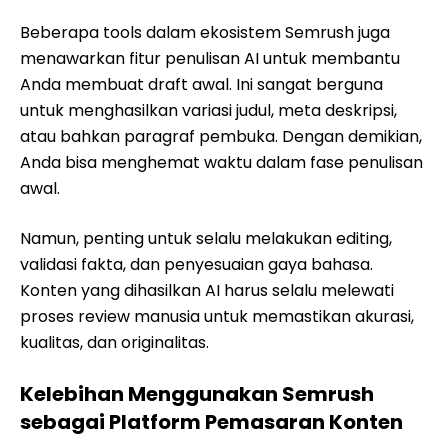
Beberapa tools dalam ekosistem Semrush juga
menawarkan fitur penulisan AI untuk membantu
Anda membuat draft awal. Ini sangat berguna
untuk menghasilkan variasi judul, meta deskripsi,
atau bahkan paragraf pembuka. Dengan demikian,
Anda bisa menghemat waktu dalam fase penulisan
awal.
Namun, penting untuk selalu melakukan editing,
validasi fakta, dan penyesuaian gaya bahasa.
Konten yang dihasilkan AI harus selalu melewati
proses review manusia untuk memastikan akurasi,
kualitas, dan originalitas.
Kelebihan Menggunakan Semrush
sebagai Platform Pemasaran Konten