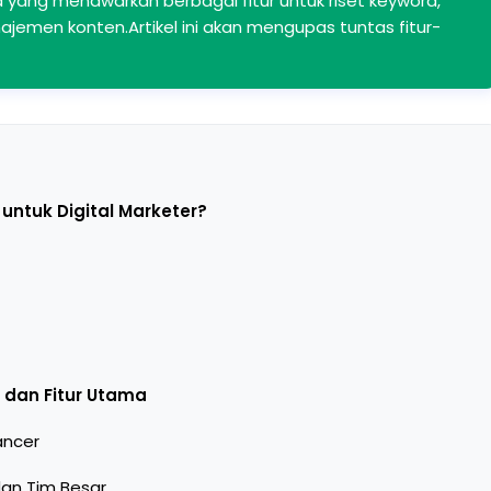
 yang menawarkan berbagai fitur untuk riset keyword,
najemen konten.Artikel ini akan mengupas tuntas fitur-
ntuk Digital Marketer?
dan Fitur Utama
ancer
dan Tim Besar