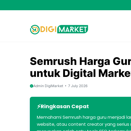
Skip
to
content
Semrush Harga Gur
untuk Digital Mark
Admin DigiMarket
7 July 2026
Ringkasan Cepat
Memahami Semrush harga guru menjadi langk
website, atau content creator yang seriu