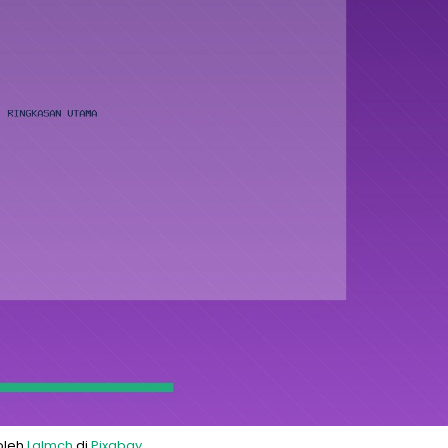
oleh
Lalmch
di
Pixabay