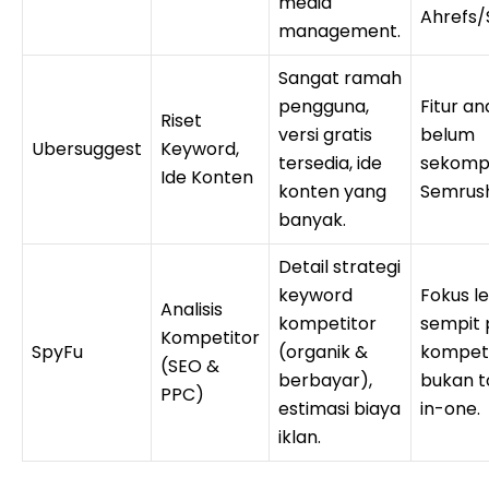
media
Ahrefs/
management.
Sangat ramah
pengguna,
Fitur ana
Riset
versi gratis
belum
Ubersuggest
Keyword,
tersedia, ide
sekomp
Ide Konten
konten yang
Semrush
banyak.
Detail strategi
keyword
Fokus l
Analisis
kompetitor
sempit
Kompetitor
SpyFu
(organik &
kompeti
(SEO &
berbayar),
bukan to
PPC)
estimasi biaya
in-one.
iklan.