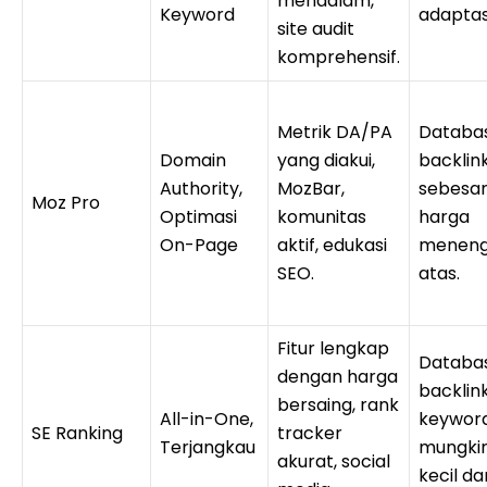
mendalam,
Keyword
adaptas
site audit
komprehensif.
Metrik DA/PA
Databa
Domain
yang diakui,
backlink
Authority,
MozBar,
sebesar
Moz Pro
Optimasi
komunitas
harga
On-Page
aktif, edukasi
meneng
SEO.
atas.
Fitur lengkap
Databa
dengan harga
backlin
bersaing, rank
All-in-One,
keywor
SE Ranking
tracker
Terjangkau
mungkin
akurat, social
kecil dar