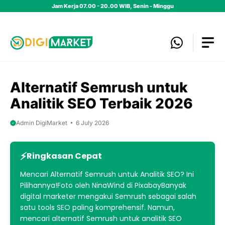
Skip
Jam Kerja 07.00 - 20.00 WIB, Senin - Minggu
to
content
Alternatif Semrush untuk
Analitik SEO Terbaik 2026
Admin DigiMarket
6 July 2026
Ringkasan Cepat
Mencari Alternatif Semrush untuk Analitik SEO? Ini
Pilihannya!Foto oleh NinaWind di PixabayBanyak
digital marketer mengakui Semrush sebagai salah
satu tools SEO paling komprehensif. Namun,
mencari alternatif Semrush untuk analitik SEO