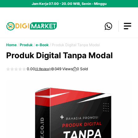
Skip
Jam Kerja 07.00 - 20.00 WIB, Senin - Minggu
to
content
Home
/
Produk
/
e-Book
/ Produk Digital Tanpa Modal
Produk Digital Tanpa Modal
0.00
349 Views
0 Sold
(
0
Review)