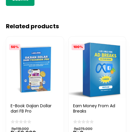
Related products
50%
100%
E-Book Gajian Dollar
Earn Money From Ad
dari FB Pro
Breaks
Original
Current
Original
Current
Rp
118.000
Rp
275.000