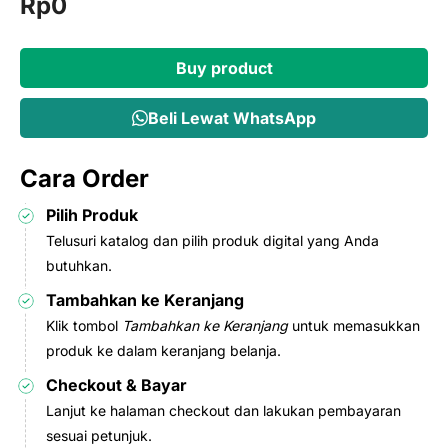
Original
Current
Rp
0
price
price
was:
is:
Buy product
Rp147.000.
Rp0.
Beli Lewat WhatsApp
Cara Order
Pilih Produk
Telusuri katalog dan pilih produk digital yang Anda
butuhkan.
Tambahkan ke Keranjang
Klik tombol
Tambahkan ke Keranjang
untuk memasukkan
produk ke dalam keranjang belanja.
Checkout & Bayar
Lanjut ke halaman checkout dan lakukan pembayaran
sesuai petunjuk.