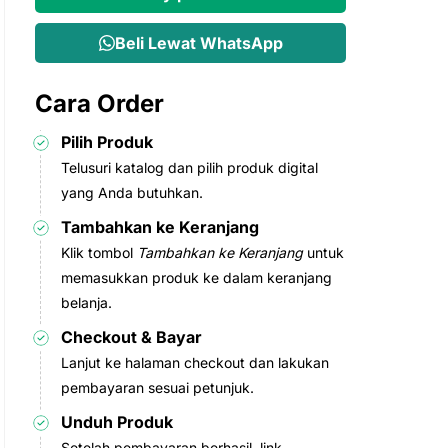
Rp118.000.
Rp59.000.
Beli Lewat WhatsApp
Cara Order
Pilih Produk
Telusuri katalog dan pilih produk digital
yang Anda butuhkan.
Tambahkan ke Keranjang
Klik tombol
Tambahkan ke Keranjang
untuk
memasukkan produk ke dalam keranjang
belanja.
Checkout & Bayar
Lanjut ke halaman checkout dan lakukan
pembayaran sesuai petunjuk.
Unduh Produk
Setelah pembayaran berhasil, link