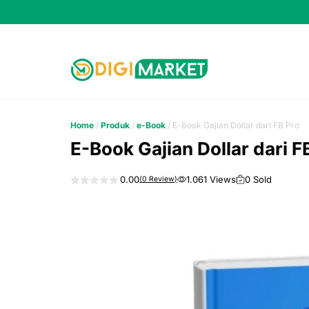
Skip
to
content
Home
/
Produk
/
e-Book
/ E-Book Gajian Dollar dari FB Pro
E-Book Gajian Dollar dari F
1.061 Views
0 Sold
0.00
(
0
Review)