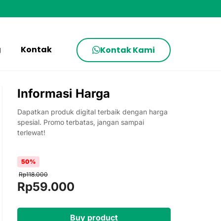
g
Kontak
Kontak Kami
Informasi Harga
Dapatkan produk digital terbaik dengan harga
spesial. Promo terbatas, jangan sampai
terlewat!
50%
Rp
118.000
Original
Current
Rp
59.000
price
price
was:
is:
Buy product