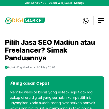
Skip
Jam Kerja 07.00 - 20.00 WIB, Senin - Minggu
to
content
Pilih Jasa SEO Madiun atau
Freelancer? Simak
Panduannya
Admin DigiMarket
20 May 2026
Ringkasan Cepat
Memiliki website bisnis yang estetik saja tidak lagi
cukup di era digital yang semakin kompetitif ini.
Bayangkan Anda sudah menginvestasikan banyak
waktu dan biaya untuk membangun toko online,