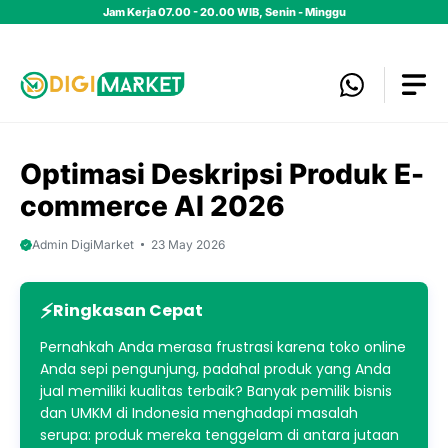
Skip
Jam Kerja 07.00 - 20.00 WIB, Senin - Minggu
to
content
Optimasi Deskripsi Produk E-
commerce AI 2026
Admin DigiMarket
23 May 2026
Ringkasan Cepat
Pernahkah Anda merasa frustrasi karena toko online
Anda sepi pengunjung, padahal produk yang Anda
jual memiliki kualitas terbaik? Banyak pemilik bisnis
dan UMKM di Indonesia menghadapi masalah
serupa: produk mereka tenggelam di antara jutaan