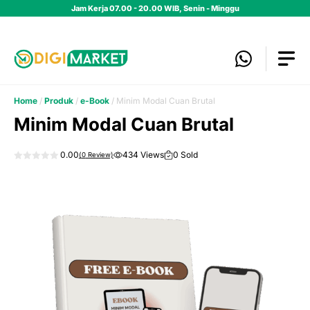
Skip
Jam Kerja 07.00 - 20.00 WIB, Senin - Minggu
to
content
Home
/
Produk
/
e-Book
/ Minim Modal Cuan Brutal
Minim Modal Cuan Brutal
0.00
434 Views
0 Sold
(
0
Review)