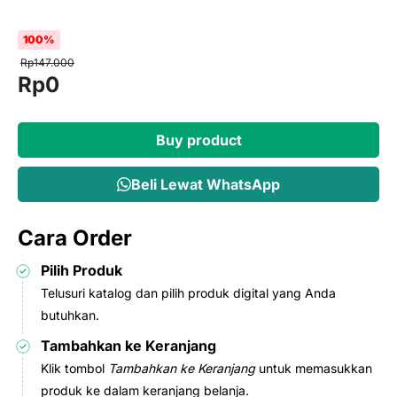
100%
Rp
147.000
Original
Current
Rp
0
price
price
was:
is:
Buy product
Rp147.000.
Rp0.
Beli Lewat WhatsApp
Cara Order
Pilih Produk
Telusuri katalog dan pilih produk digital yang Anda
butuhkan.
Tambahkan ke Keranjang
Klik tombol
Tambahkan ke Keranjang
untuk memasukkan
produk ke dalam keranjang belanja.