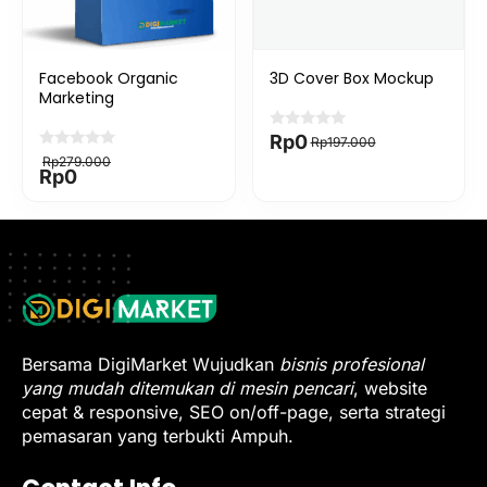
Facebook Organic
3D Cover Box Mockup
Marketing
Original
Current
Rp
0
Rp
197.000
price
price
Original
Current
Rp
279.000
was:
is:
price
price
Rp
0
Rp197.000.
Rp0.
was:
is:
Rp279.000.
Rp0.
Bersama DigiMarket Wujudkan
bisnis profesional
yang mudah ditemukan di mesin pencari
, website
cepat & responsive, SEO on/off-page, serta strategi
pemasaran yang terbukti Ampuh.