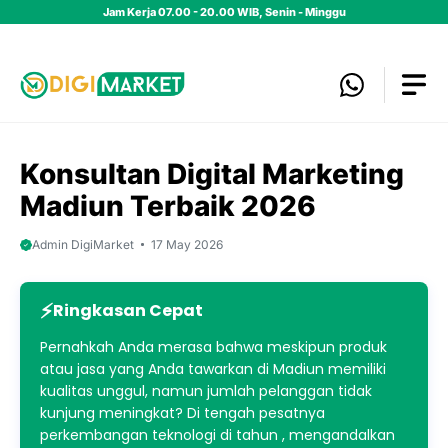
Skip
Jam Kerja 07.00 - 20.00 WIB, Senin - Minggu
to
content
Konsultan Digital Marketing
Madiun Terbaik 2026
Admin DigiMarket
17 May 2026
Ringkasan Cepat
Pernahkah Anda merasa bahwa meskipun produk
atau jasa yang Anda tawarkan di Madiun memiliki
kualitas unggul, namun jumlah pelanggan tidak
kunjung meningkat? Di tengah pesatnya
perkembangan teknologi di tahun , mengandalkan