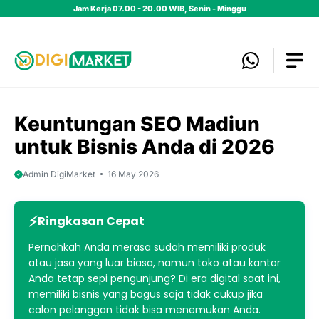
Skip
Jam Kerja 07.00 - 20.00 WIB, Senin - Minggu
to
content
Keuntungan SEO Madiun
untuk Bisnis Anda di 2026
Admin DigiMarket
16 May 2026
Ringkasan Cepat
Pernahkah Anda merasa sudah memiliki produk
atau jasa yang luar biasa, namun toko atau kantor
Anda tetap sepi pengunjung? Di era digital saat ini,
memiliki bisnis yang bagus saja tidak cukup jika
calon pelanggan tidak bisa menemukan Anda.