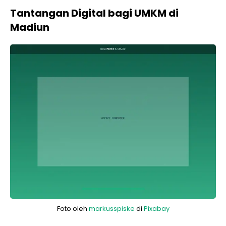
Tantangan Digital bagi UMKM di
Madiun
Foto oleh
markusspiske
di
Pixabay