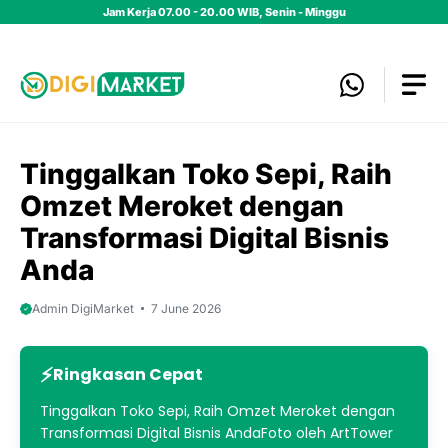
Skip
Jam Kerja 07.00 - 20.00 WIB, Senin - Minggu
to
content
Tinggalkan Toko Sepi, Raih
Omzet Meroket dengan
Transformasi Digital Bisnis
Anda
Admin DigiMarket
7 June 2026
Ringkasan Cepat
Tinggalkan Toko Sepi, Raih Omzet Meroket dengan
Transformasi Digital Bisnis AndaFoto oleh ArtTower