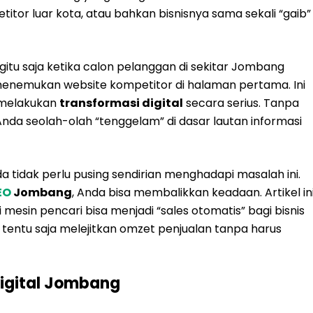
itor luar kota, atau bahkan bisnisnya sama sekali “gaib”
tu saja ketika calon pelanggan di sekitar Jombang
 menemukan website kompetitor di halaman pertama. Ini
m melakukan
transformasi digital
secara serius. Tanpa
is Anda seolah-olah “tenggelam” di dasar lautan informasi
a tidak perlu pusing sendirian menghadapi masalah ini.
EO
Jombang
, Anda bisa membalikkan keadaan. Artikel in
sin pencari bisa menjadi “sales otomatis” bagi bisnis
 tentu saja melejitkan omzet penjualan tanpa harus
Digital Jombang