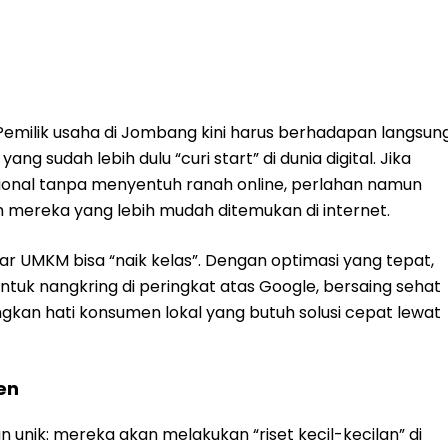
. Pemilik usaha di Jombang kini harus berhadapan langsun
g sudah lebih dulu “curi start” di dunia digital. Jika
onal tanpa menyentuh ranah online, perlahan namun
h mereka yang lebih mudah ditemukan di internet.
gar UMKM bisa “naik kelas”. Dengan optimasi yang tepat,
untuk nangkring di peringkat atas Google, bersaing sehat
an hati konsumen lokal yang butuh solusi cepat lewat
en
nik: mereka akan melakukan “riset kecil-kecilan” di