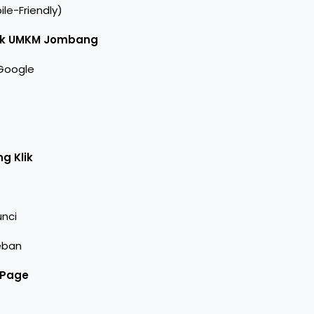
le-Friendly)
tuk UMKM Jombang
Google
g Klik
unci
eban
-Page