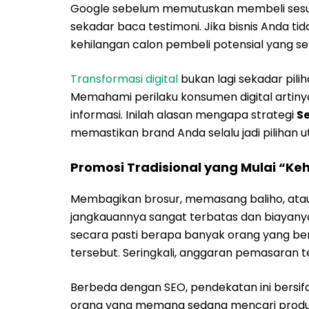
Google sebelum memutuskan membeli sesuat
sekadar baca testimoni. Jika bisnis Anda ti
kehilangan calon pembeli potensial yang se
Transformasi digital
bukan lagi sekadar pili
Memahami perilaku konsumen digital artin
informasi. Inilah alasan mengapa strategi
S
memastikan brand Anda selalu jadi pilihan 
Promosi Tradisional yang Mulai “Keh
Membagikan brosur, memasang baliho, atau 
jangkauannya sangat terbatas dan biayanya s
secara pasti berapa banyak orang yang ben
tersebut. Seringkali, anggaran pemasaran te
Berbeda dengan SEO, pendekatan ini bersif
orang yang memang sedang mencari produk