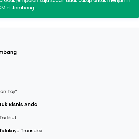
u produk jempolan saja sudah tidak cukup untuk menjamin
MKM di Jombang…
Jombang
an Taji”
uk Bisnis Anda
erlihat
Tidaknya Transaksi