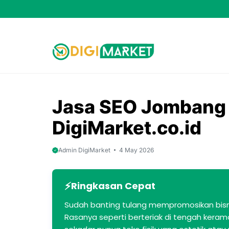
Skip
to
content
Jasa SEO Jombang 
DigiMarket.co.id
Admin DigiMarket
4 May 2026
Ringkasan Cepat
Sudah banting tulang mempromosikan bisn
Rasanya seperti berteriak di tengah kerama