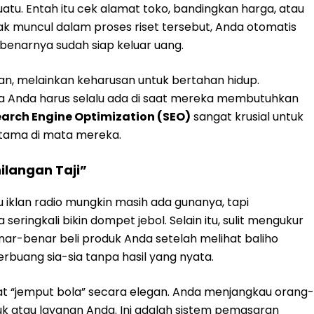
u. Entah itu cek alamat toko, bandingkan harga, atau
dak muncul dalam proses riset tersebut, Anda otomatis
benarnya sudah siap keluar uang.
han, melainkan keharusan untuk bertahan hidup.
ya Anda harus selalu ada di saat mereka membutuhkan
earch Engine Optimization (SEO)
sangat krusial untuk
utama di mata mereka.
ilangan Taji”
iklan radio mungkin masih ada gunanya, tapi
eringkali bikin dompet jebol. Selain itu, sulit mengukur
ar-benar beli produk Anda setelah melihat baliho
rbuang sia-sia tanpa hasil yang nyata.
at “jemput bola” secara elegan. Anda menjangkau orang-
 atau layanan Anda. Ini adalah sistem pemasaran