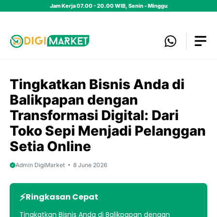
Skip
Jam Kerja 07.00 - 20.00 WIB, Senin - Minggu
to
content
Tingkatkan Bisnis Anda di
Balikpapan dengan
Transformasi Digital: Dari
Toko Sepi Menjadi Pelanggan
Setia Online
Admin DigiMarket
8 June 2026
Ringkasan Cepat
Tingkatkan Bisnis Anda di Balikpapan dengan