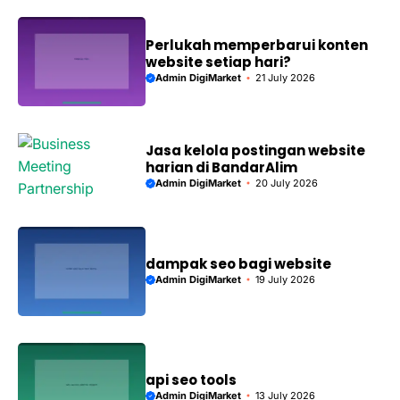
Perlukah memperbarui konten
website setiap hari?
Admin DigiMarket
21 July 2026
Jasa kelola postingan website
harian di BandarAlim
Admin DigiMarket
20 July 2026
dampak seo bagi website
Admin DigiMarket
19 July 2026
api seo tools
Admin DigiMarket
13 July 2026