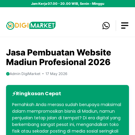
Skip
Jam Kerja 07.00 - 20.00 WIB, Senin - Minggu
to
content
Jasa Pembuatan Website
Madiun Profesional 2026
Admin DigiMarket
17 May 2026
Ringkasan Cepat
Pernahkah Anda merasa sudah berupaya maksimal
dalam mempromosikan bisnis di Madiun, namun
penjualan tetap jalan di tempat? Di era digital yang
berkembang sangat pesat ini, mengandalkan toko
fisik atau sekadar posting di media sosial seringkali