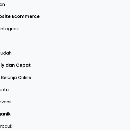
lan
ebsite Ecommerce
ntegrasi
Mudah
dly dan Cepat
Belanja Online
entu
nversi
ganik
Produk