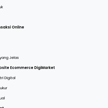
uk
saksi Online
 yang Jelas
site Ecommerce DigiMarket
i Digital
ukur
ual