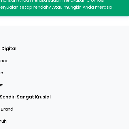
rnahkah Anda merasa sudah melakukan promosi
 penjualan tetap rendah? Atau mungkin Anda merasa…
Digital
lace
an
an
Sendiri Sangat Krusial
 Brand
nuh