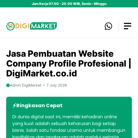
Skip
Jam Kerja 07.00 - 20.00 WIB, Senin - Minggu
to
content
Jasa Pembuatan Website
Company Profile Profesional |
DigiMarket.co.id
Admin DigiMarket
7 July 2026
Ringkasan Cepat
Di dunia digital saat ini, memiliki kehadiran online
yang kuat adalah sebuah keharusan bagi setiap
bisnis. Salah satu fondasi utama untuk membangun
kredibilitas dan jangkauan adalah melalui website