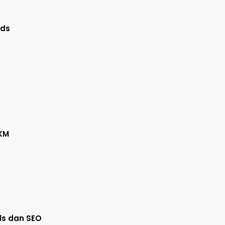
Ads
MKM
ds dan SEO