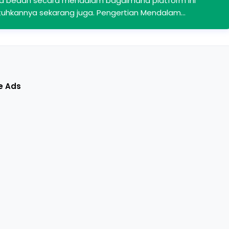
i kita bedah secara mendalam bagaimana platform ini
uhkannya sekarang juga. Pengertian Mendalam…
e Ads