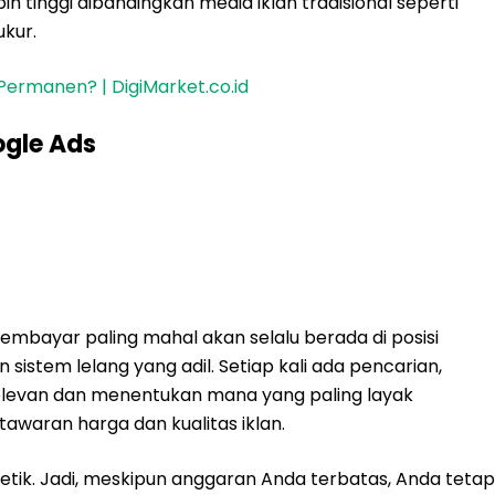
h tinggi dibandingkan media iklan tradisional seperti
ukur.
Permanen? | DigiMarket.co.id
ogle Ads
mbayar paling mahal akan selalu berada di posisi
istem lelang yang adil. Setiap kali ada pencarian,
relevan dan menentukan mana yang paling layak
awaran harga dan kualitas iklan.
idetik. Jadi, meskipun anggaran Anda terbatas, Anda tetap