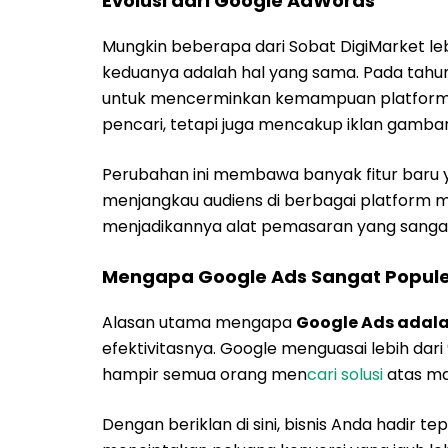
Evolusi dari Google AdWords
Mungkin beberapa dari Sobat DigiMarket l
keduanya adalah hal yang sama. Pada tahu
untuk mencerminkan kemampuan platform yan
pencari, tetapi juga mencakup iklan gambar, 
Perubahan ini membawa banyak fitur baru 
menjangkau audiens di berbagai platform mil
menjadikannya alat pemasaran yang sangat 
Mengapa Google Ads Sangat Popule
Alasan utama mengapa
Google Ads adal
efektivitasnya. Google menguasai lebih dari
hampir semua orang men
cari solusi
atas ma
Dengan beriklan di sini, bisnis Anda hadir t