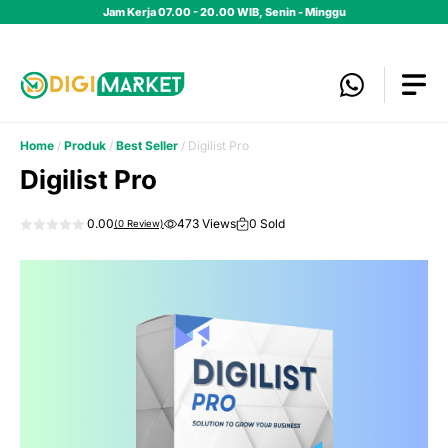
Skip
Jam Kerja 07.00 - 20.00 WIB, Senin - Minggu
to
content
Home
/
Produk
/
Best Seller
/ Digilist Pro
Digilist Pro
0.00
473 Views
0 Sold
(
0
Review)