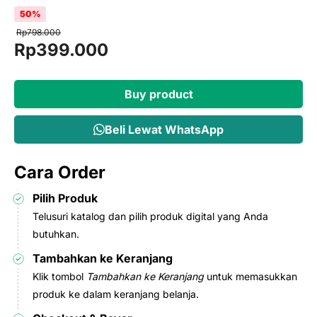
50%
Rp
798.000
Original
Current
Rp
399.000
price
price
was:
is:
Buy product
Rp798.000.
Rp399.000.
Beli Lewat WhatsApp
Cara Order
Pilih Produk
Telusuri katalog dan pilih produk digital yang Anda
butuhkan.
Tambahkan ke Keranjang
Klik tombol
Tambahkan ke Keranjang
untuk memasukkan
produk ke dalam keranjang belanja.