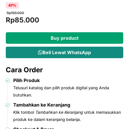
47%
Rp
159.000
Original
Current
Rp
85.000
price
price
was:
is:
Buy product
Rp159.000.
Rp85.000.
Beli Lewat WhatsApp
Cara Order
Pilih Produk
Telusuri katalog dan pilih produk digital yang Anda
butuhkan.
Tambahkan ke Keranjang
Klik tombol
Tambahkan ke Keranjang
untuk memasukkan
produk ke dalam keranjang belanja.