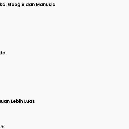
kai Google dan Manusia
nda
auan Lebih Luas
ing