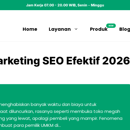
Jam Kerja 07.00 - 20.00 WIB, Senin - Minggu
NEW
Home
Layanan
Produk
Blo
arketing SEO Efektif 2026
menghabiskan banyak waktu dan biaya untuk
aat diluncurkan, rasanya seperti membuka toko megah
ung yang lewat, apalagi pembeli yang mampir. Fenomena
 membuat para pemilik UMKM di…