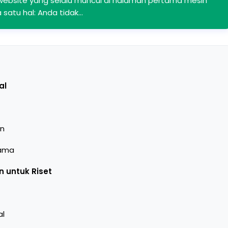
website yang selalu muncul di halaman pertama mesin
a satu hal: Anda tidak…
al
an
Sama
 untuk Riset
al