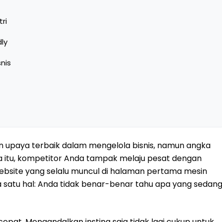
ri
ly
nis
upaya terbaik dalam mengelola bisnis, namun angka
a itu, kompetitor Anda tampak melaju pesat dengan
ebsite yang selalu muncul di halaman pertama mesin
da satu hal: Anda tidak benar-benar tahu apa yang sedan
t cepat. Mengandalkan insting saja tidak lagi cukup untuk