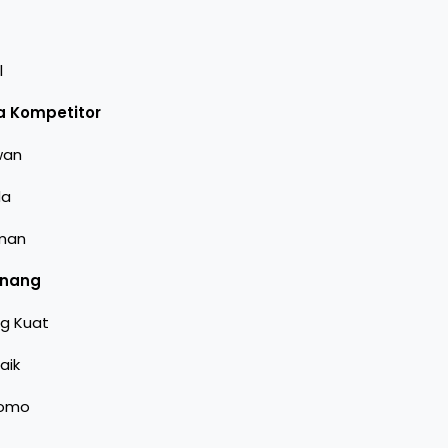
l
a Kompetitor
wan
da
aman
enang
ng Kuat
aik
romo