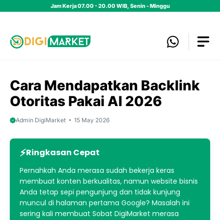
Skip
Jam Kerja 07.00 - 20.00 WIB, Senin - Minggu
to
content
Cara Mendapatkan Backlink
Otoritas Pakai AI 2026
Admin DigiMarket
15 May 2026
Ringkasan Cepat
Pernahkah Anda merasa sudah bekerja keras
membuat konten berkualitas, namun website bisnis
Anda tetap sepi pengunjung dan tidak kunjung
muncul di halaman pertama Google? Masalah ini
sering kali membuat Sobat DigiMarket merasa