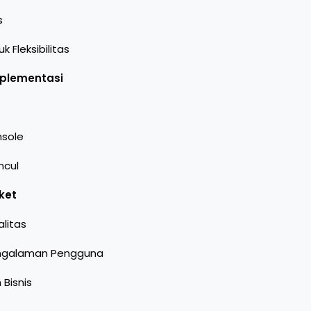
s
Fleksibilitas
mplementasi
nsole
ncul
ket
litas
engalaman Pengguna
 Bisnis