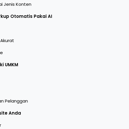
i Jenis Konten
kup Otomatis Pakai AI
 Akurat
de
iki UMKM
an Pelanggan
ite Anda
r