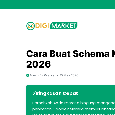
Skip
to
content
Cara Buat Schema 
2026
Admin DigiMarket
15 May 2026
Ringkasan Cepat
Pernahkah Anda merasa bingung mengapa we
pencarian Google? Mereka memiliki bintang