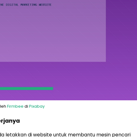
oleh
Firmbee
di
Pixabay
erjanya
a letakkan di website untuk membantu mesin pencari