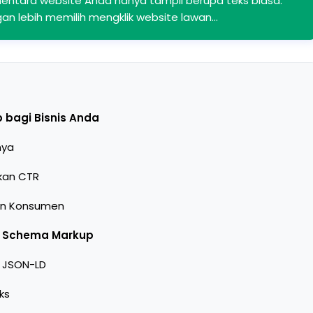
entara website Anda hanya tampil berupa teks biasa.
gan lebih memilih mengklik website lawan…
bagi Bisnis Anda
nya
kan CTR
an Konsumen
k Schema Markup
 JSON-LD
ks