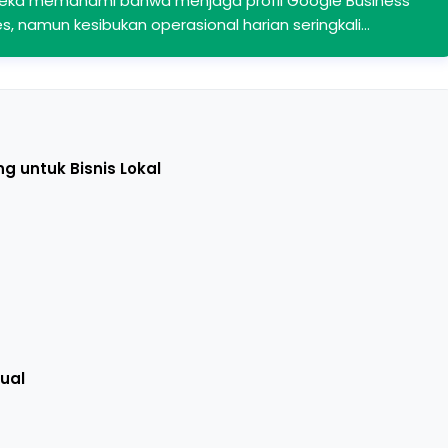
reka memahami bahwa menjaga profil Google Business
es, namun kesibukan operasional harian seringkali…
g untuk Bisnis Lokal
ual