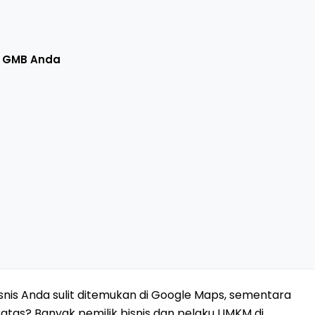
uk GMB Anda
snis Anda sulit ditemukan di Google Maps, sementara
ratas? Banyak pemilik bisnis dan pelaku UMKM di