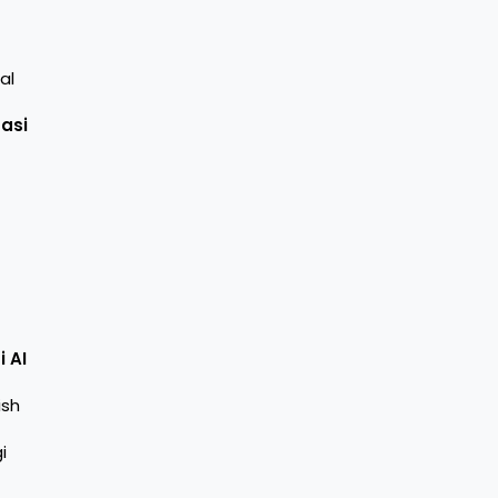
al
asi
 AI
ish
i