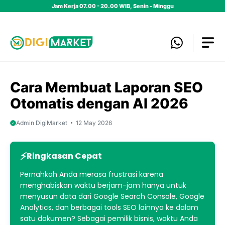
Skip
Jam Kerja 07.00 - 20.00 WIB, Senin - Minggu
to
content
Cara Membuat Laporan SEO
Otomatis dengan AI 2026
Admin DigiMarket
12 May 2026
Ringkasan Cepat
Pernahkah Anda merasa frustrasi karena
menghabiskan waktu berjam-jam hanya untuk
menyusun data dari Google Search Console, Google
Analytics, dan berbagai tools SEO lainnya ke dalam
satu dokumen? Sebagai pemilik bisnis, waktu Anda