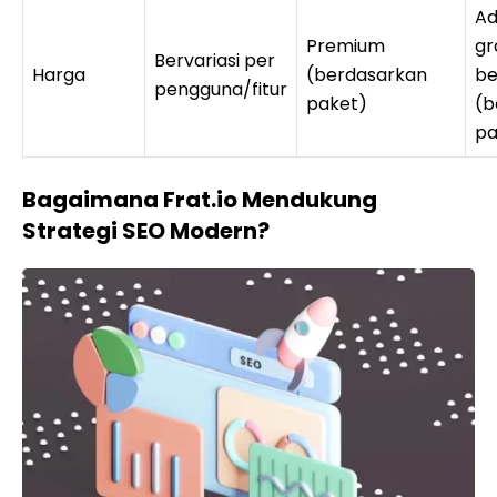
Ad
Premium
gr
Bervariasi per
Harga
(berdasarkan
be
pengguna/fitur
paket)
(b
pa
Bagaimana Frat.io Mendukung
Strategi SEO Modern?