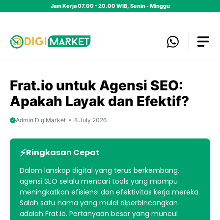
Skip
Jam Kerja 07.00 - 20.00 WIB, Senin - Minggu
to
content
Frat.io untuk Agensi SEO:
Apakah Layak dan Efektif?
Admin DigiMarket
8 July 2026
Ringkasan Cepat
Dalam lanskap digital yang terus berkembang,
agensi SEO selalu mencari tools yang mampu
meningkatkan efisiensi dan efektivitas kerja mereka.
Salah satu nama yang mulai diperbincangkan
adalah Frat.io. Pertanyaan besar yang muncul