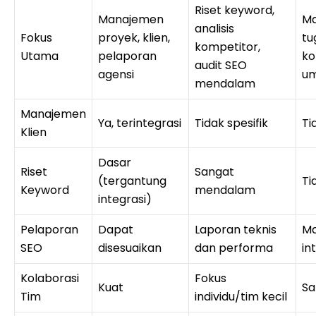
Riset keyword,
Manajemen
M
analisis
Fokus
proyek, klien,
tu
kompetitor,
Utama
pelaporan
ko
audit SEO
agensi
u
mendalam
Manajemen
Ya, terintegrasi
Tidak spesifik
Ti
Klien
Dasar
Riset
Sangat
(tergantung
Ti
Keyword
mendalam
integrasi)
Pelaporan
Dapat
Laporan teknis
Ma
SEO
disesuaikan
dan performa
in
Kolaborasi
Fokus
Kuat
Sa
Tim
individu/tim kecil