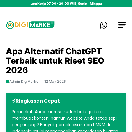
Skip
Jam Kerja 07.00 - 20.00 WIB, Senin - Minggu
to
content
Apa Alternatif ChatGPT
Terbaik untuk Riset SEO
2026
Admin DigiMarket
12 May 2026
Ringkasan Cepat
Pernahkah Anda merasa sudah bekerja keras
membuat konten, namun website Anda tetap sepi
pengunjung? Banyak pemilik bisnis dan UMKM di
Indonesia mulai mengandalkan kecerdasan buatan