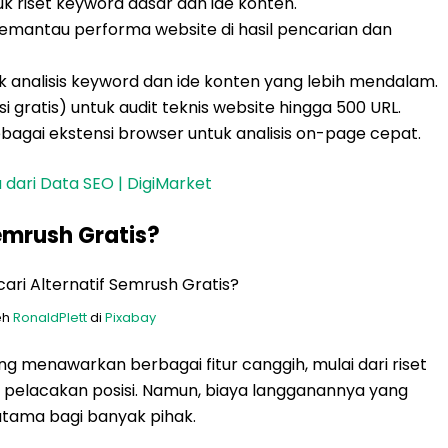
 riset keyword dasar dan ide konten.
mantau performa website di hasil pencarian dan
uk analisis keyword dan ide konten yang lebih mendalam.
 gratis) untuk audit teknis website hingga 500 URL.
gai ekstensi browser untuk analisis on-page cepat.
 dari Data SEO | DigiMarket
emrush Gratis?
eh
RonaldPlett
di
Pixabay
g menawarkan berbagai fitur canggih, mulai dari riset
gga pelacakan posisi. Namun, biaya langganannya yang
utama bagi banyak pihak.