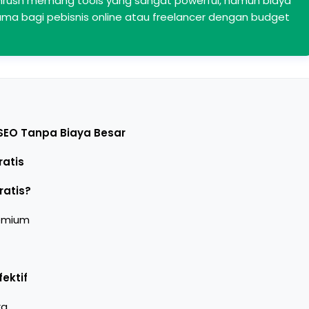
mrush memang tools yang sangat powerful, namun biaya
ama bagi pebisnis online atau freelancer dengan budget
 SEO Tanpa Biaya Besar
ratis
ratis?
remium
fektif
ka