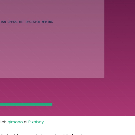
oleh
qimono
di
Pixabay