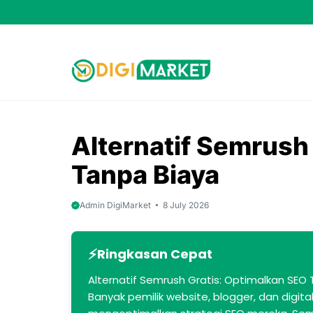
Skip
to
content
Alternatif Semrush 
Tanpa Biaya
Admin DigiMarket
8 July 2026
Ringkasan Cepat
Alternatif Semrush Gratis: Optimalkan SEO
Banyak pemilik website, blogger, dan digita