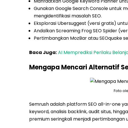
Manfaatkan Google Keyword Planner untuk
Gunakan Google Search Console untuk me
mengidentifikasi masalah SEO.
Eksplorasi Ubersuggest (versi gratis) unt
Andalkan Screaming Frog SEO Spider (versi
Pertimbangkan MozBar atau SEOquake seba
Baca Juga:
AI Memprediksi Perilaku Belanja
Mengapa Mencari Alternatif S
Foto ol
Semrush adalah platform SEO all-in-one yan
keyword, analisis backlink, audit situs, hin
premium seringkali menjadi pertimbangan 