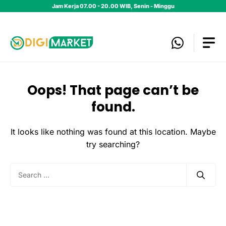
Skip
Jam Kerja 07.00 - 20.00 WIB, Senin - Minggu
to
content
Oops! That page can’t be
found.
It looks like nothing was found at this location. Maybe
try searching?
Search
for: