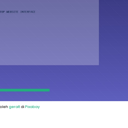
 oleh
geralt
di
Pixabay