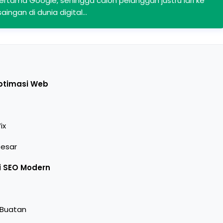
ertama Google, sehingga calon pelanggan justru lari ke
aingan di dunia digital…
ptimasi Web
ix
Besar
i SEO Modern
 Buatan