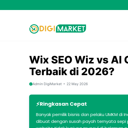
Skip
to
content
Wix SEO Wiz vs AI 
Terbaik di 2026?
Admin DigiMarket
22 May 2026
Ringkasan Cepat
Banyak pemilik bisnis dan pelaku UMKM di I
dibuat dengan susah payah ternyata sepi p