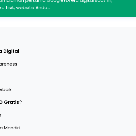
 halaman pertama Google?Di era digital saat ini,
ko fisik, website Anda…
 Digital
areness
rbaik
 Gratis?
a
 Mandiri