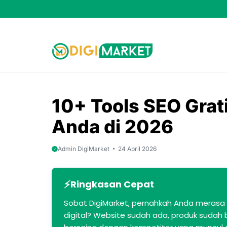
Skip
to
content
10+ Tools SEO Grati
Anda di 2026
Admin DigiMarket
24 April 2026
Ringkasan Cepat
Sobat DigiMarket, pernahkah Anda merasa fr
digital? Website sudah ada, produk sudah