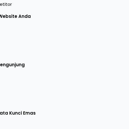
titor
 Website Anda
Pengunjung
ata Kunci Emas