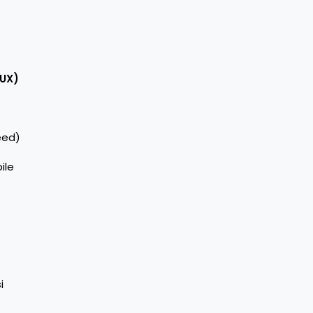
(UX)
eed)
ile
i