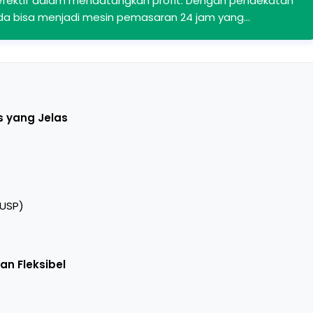
a efektif dalam mendatangkan profit. Dengan pendekatan
nda bisa menjadi mesin pemasaran 24 jam yang…
 yang Jelas
(USP)
an Fleksibel