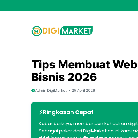
Skip
to
content
Tips Membuat Webs
Bisnis 2026
Admin DigiMarket
25 April 2026
Ringkasan Cepat
Kabar baiknya, membangun kehadiran digit
Sebagai pakar dari DigiMarket.co.id, kam