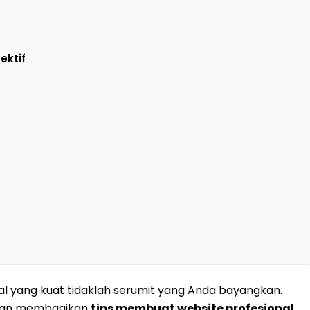
ektif
l yang kuat tidaklah serumit yang Anda bayangkan.
 akan membagikan
tips membuat website profesional