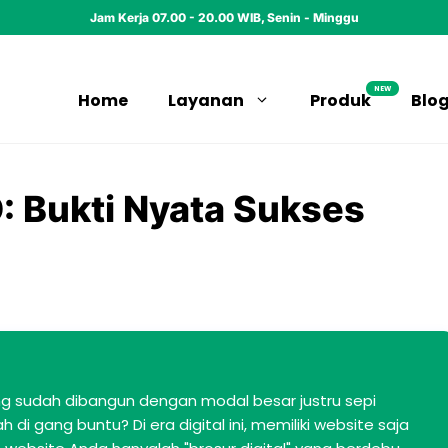
Jam Kerja 07.00 - 20.00 WIB, Senin - Minggu
NEW
Home
Layanan
Produk
Blo
: Bukti Nyata Sukses
g sudah dibangun dengan modal besar justru sepi
di gang buntu? Di era digital ini, memiliki website saja