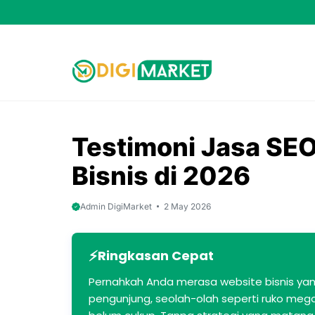
Skip
to
content
Testimoni Jasa SEO
Bisnis di 2026
Admin DigiMarket
2 May 2026
Ringkasan Cepat
Pernahkah Anda merasa website bisnis yan
pengunjung, seolah-olah seperti ruko megah 