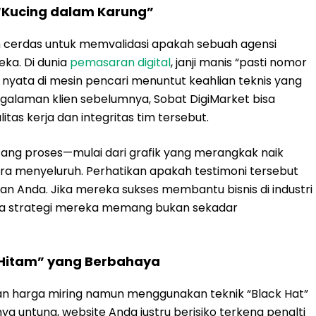
“Kucing dalam Karung”
 cerdas untuk memvalidasi apakah sebuah agensi
ka. Di dunia
pemasaran digital
, janji manis “pasti nomor
nyata di mesin pencari menuntut keahlian teknis yang
alaman klien sebelumnya, Sobat DigiMarket bisa
as kerja dan integritas tim tersebut.
ntang proses—mulai dari grafik yang merangkak naik
ra menyeluruh. Perhatikan apakah testimoni tersebut
n Anda. Jika mereka sukses membantu bisnis di industri
ahwa strategi mereka memang bukan sekadar
 “Hitam” yang Berbahaya
 harga miring namun menggunakan teknik “Black Hat”
a untung, website Anda justru berisiko terkena penalti