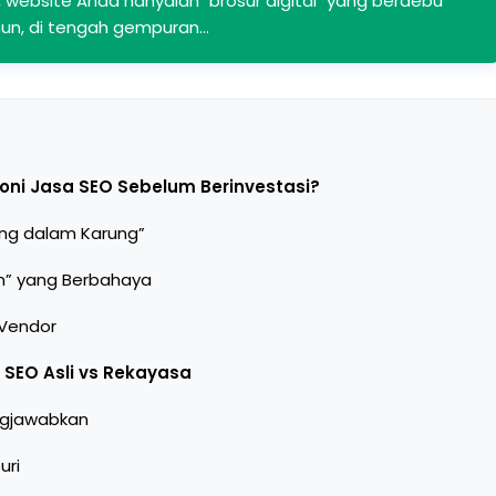
website Anda hanyalah "brosur digital" yang berdebu
mun, di tengah gempuran…
ni Jasa SEO Sebelum Berinvestasi?
ing dalam Karung”
am” yang Berbahaya
 Vendor
SEO Asli vs Rekayasa
ngjawabkan
uri