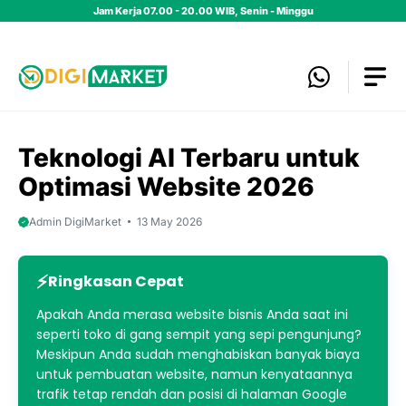
Skip
Jam Kerja 07.00 - 20.00 WIB, Senin - Minggu
to
content
Teknologi AI Terbaru untuk
Optimasi Website 2026
Admin DigiMarket
13 May 2026
Ringkasan Cepat
Apakah Anda merasa website bisnis Anda saat ini
seperti toko di gang sempit yang sepi pengunjung?
Meskipun Anda sudah menghabiskan banyak biaya
untuk pembuatan website, namun kenyataannya
trafik tetap rendah dan posisi di halaman Google