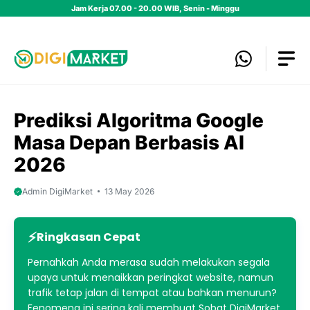
Skip
Jam Kerja 07.00 - 20.00 WIB, Senin - Minggu
to
content
Prediksi Algoritma Google
Masa Depan Berbasis AI
2026
Admin DigiMarket
13 May 2026
Ringkasan Cepat
Pernahkah Anda merasa sudah melakukan segala
upaya untuk menaikkan peringkat website, namun
trafik tetap jalan di tempat atau bahkan menurun?
Fenomena ini sering kali membuat Sobat DigiMarket