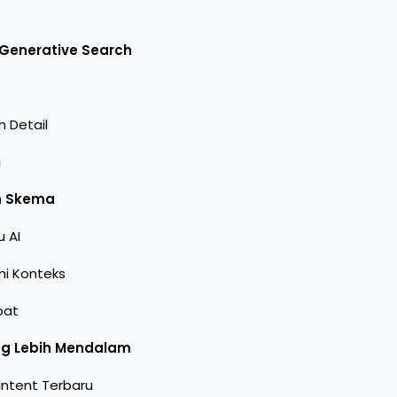
 Generative Search
 Detail
i
an Skema
 AI
i Konteks
pat
ang Lebih Mendalam
Intent Terbaru