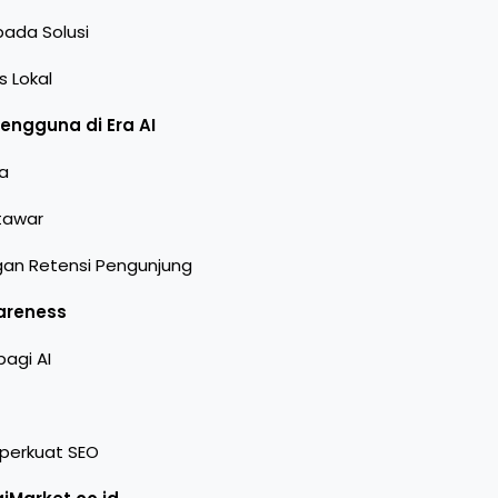
pada Solusi
 Lokal
ngguna di Era AI
a
itawar
an Retensi Pengunjung
areness
agi AI
perkuat SEO