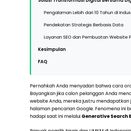
Solusi Transformasi Digital Bersama Di
Pengalaman Lebih dari 10 Tahun di Indust
Pendekatan Strategis Berbasis Data
Layanan SEO dan Pembuatan Website P
Kesimpulan
FAQ
Pernahkah Anda menyadari bahwa cara orang
Bayangkan jika calon pelanggan Anda menca
website Anda, mereka justru mendapatkan j
halaman pencarian Google. Fenomena ini bu
hadapi saat ini melalui
Generative Search 
Banyak pemilik bisnis dan UMKM di Indonesia