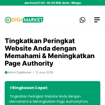
Skip
Jam Kerja 07.00 - 20.00 WIB, Senin - Minggu
to
content
Tingkatkan Peringkat
Website Anda dengan
Memahami & Meningkatkan
Page Authority
Admin DigiMarket
12 June 2026
Ringkasan Cepat
Tingkatkan Peringkat Website Anda dengan
Memahami & Meningkatkan Page AuthorityFoto