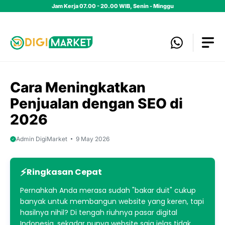
Skip
Jam Kerja 07.00 - 20.00 WIB, Senin - Minggu
to
content
Cara Meningkatkan
Penjualan dengan SEO di
2026
Admin DigiMarket
9 May 2026
Ringkasan Cepat
Pernahkah Anda merasa sudah "bakar duit" cukup
banyak untuk membangun website yang keren, tapi
hasilnya nihil? Di tengah riuhnya pasar digital
Indonesia, sekadar punya website saja jelas tidak