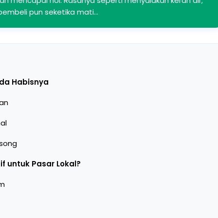
lan mencapai nol. Rasanya seperti menyalakan keran air;
 pembeli pun seketika mati…
Ada Habisnya
ian
al
osong
f untuk Pasar Lokal?
am