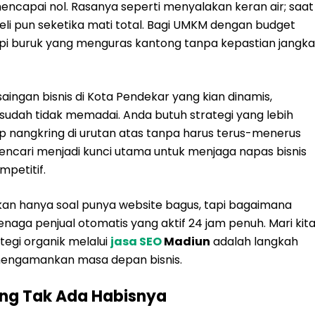
mencapai nol. Rasanya seperti menyalakan keran air; saat
eli pun seketika mati total. Bagi UMKM dengan budget
impi buruk yang menguras kantong tanpa kepastian jangka
saingan bisnis di Kota Pendekar yang kian dinamis,
sudah tidak memadai. Anda butuh strategi yang lebih
p nangkring di urutan atas tanpa harus terus-menerus
encari menjadi kunci utama untuk menjaga napas bisnis
mpetitif.
kan hanya soal punya website bagus, tapi bagaimana
aga penjual otomatis yang aktif 24 jam penuh. Mari kit
tegi organik melalui
jasa SEO
Madiun
adalah langkah
 mengamankan masa depan bisnis.
ang Tak Ada Habisnya