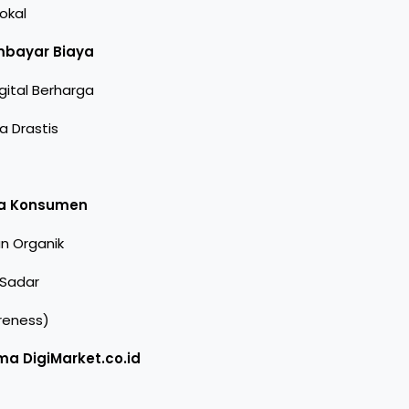
okal
mbayar Biaya
gital Berharga
a Drastis
ata Konsumen
n Organik
 Sadar
reness)
ma DigiMarket.co.id