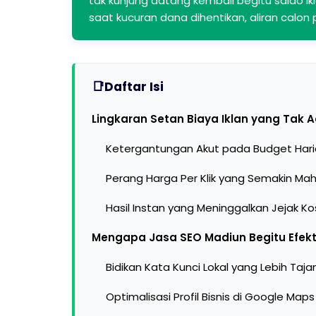
tak kunjung datang kembali begitu saldo ik
saat kucuran dana dihentikan, aliran calon
Daftar Isi
Lingkaran Setan Biaya Iklan yang Tak 
Ketergantungan Akut pada Budget Har
Perang Harga Per Klik yang Semakin Mah
Hasil Instan yang Meninggalkan Jejak K
Mengapa Jasa SEO Madiun Begitu Efekti
Bidikan Kata Kunci Lokal yang Lebih Taj
Optimalisasi Profil Bisnis di Google Maps