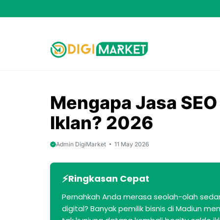
Skip
to
content
Mengapa Jasa SEO M
Iklan? 2026
Admin DigiMarket
11 May 2026
Ringkasan Cepat
Pernahkah Anda merasa seolah-olah seda
digital? Banyak pemilik bisnis di Madiun m