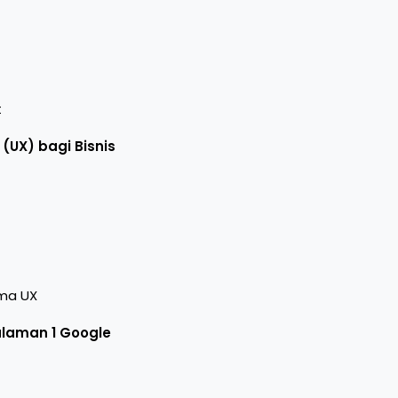
t
(UX) bagi Bisnis
ama UX
alaman 1 Google