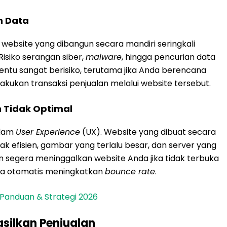
n Data
bsite yang dibangun secara mandiri seringkali
isiko serangan siber,
malware
, hingga pencurian data
entu sangat berisiko, terutama jika Anda berencana
ukan transaksi penjualan melalui website tersebut.
 Tidak Optimal
alam
User Experience
(UX). Website yang dibuat secara
ak efisien, gambar yang terlalu besar, dan server yang
an segera meninggalkan website Anda jika tidak terbuka
ara otomatis meningkatkan
bounce rate
.
: Panduan & Strategi 2026
silkan Penjualan