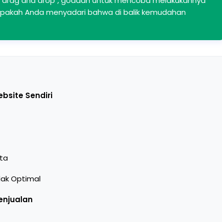
drag and drop", godaan untuk mencoba melakukannya
apakah Anda menyadari bahwa di balik kemudahan
bsite Sendiri
ta
ak Optimal
enjualan