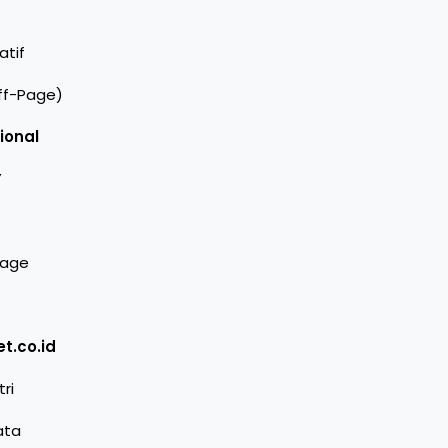
atif
ff-Page)
ional
”
mage
t.co.id
ri
ata