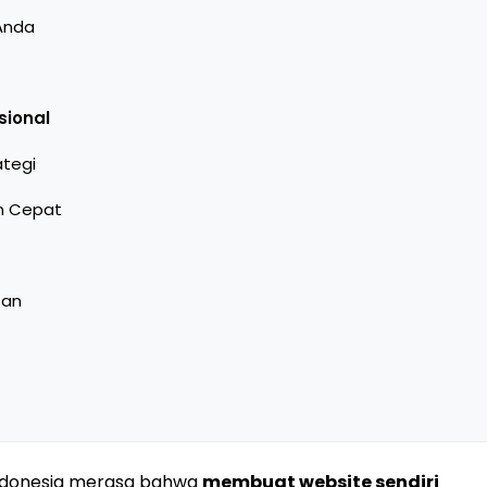
Anda
sional
ategi
n Cepat
tan
 Indonesia merasa bahwa
membuat website sendiri