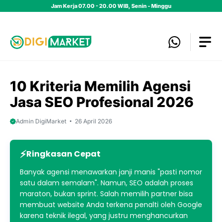
Skip
Jam Kerja 07.00 - 20.00 WIB, Senin - Minggu
to
content
10 Kriteria Memilih Agensi
Jasa SEO Profesional 2026
Admin DigiMarket
26 April 2026
Ringkasan Cepat
Banyak agensi menawarkan janji manis "pasti nomor
satu dalam semalam". Namun, SEO adalah proses
maraton, bukan sprint. Salah memilih partner bisa
membuat website Anda terkena penalti oleh Google
karena teknik ilegal, yang justru menghancurkan