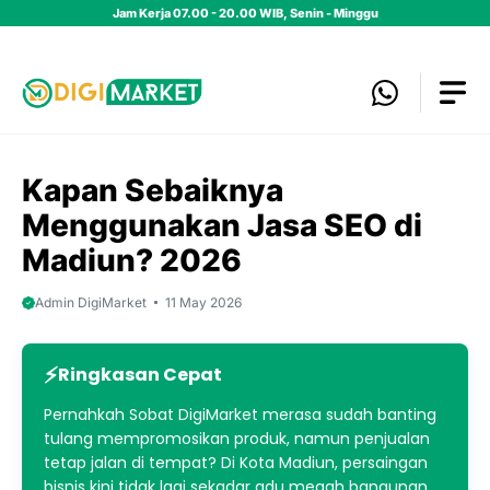
Skip
Jam Kerja 07.00 - 20.00 WIB, Senin - Minggu
to
content
Kapan Sebaiknya
Menggunakan Jasa SEO di
Madiun? 2026
Admin DigiMarket
11 May 2026
Ringkasan Cepat
Pernahkah Sobat DigiMarket merasa sudah banting
tulang mempromosikan produk, namun penjualan
tetap jalan di tempat? Di Kota Madiun, persaingan
bisnis kini tidak lagi sekadar adu megah bangunan