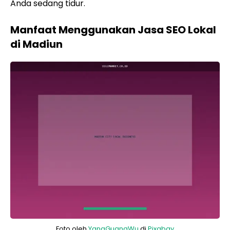
Anda sedang tidur.
Manfaat Menggunakan Jasa SEO Lokal
di Madiun
Foto oleh
YangGuangWu
di
Pixabay