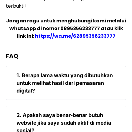
terbukti!
Jangan ragu untuk menghubungi kami melalui
WhatsApp di nomor 0895356233777 atau klik
link ini:
https://wa.me/62895356233777
FAQ
1. Berapa lama waktu yang dibutuhkan
untuk melihat hasil dari pemasaran
digital?
Hasil dari pemasaran digital bervariasi
2. Apakah saya benar-benar butuh
tergantung pada strategi yang diterapkan
website jika saya sudah aktif di media
dan persaingan pasar. Namun, dengan
sosial?