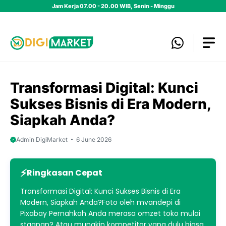
Skip
Jam Kerja 07.00 - 20.00 WIB, Senin - Minggu
to
content
Transformasi Digital: Kunci
Sukses Bisnis di Era Modern,
Siapkah Anda?
Admin DigiMarket
6 June 2026
Ringkasan Cepat
Transformasi Digital: Kunci Sukses Bisnis di Era
Modern, Siapkah Anda?Foto oleh mvandepi di
Pixabay Pernahkah Anda merasa omzet toko mulai
stagnan? Atau mungkin kompetitor yang dulu biasa