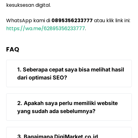
kesuksesan digital.
WhatsApp kami di
0895356233777
atau klik link ini:
https://wa.me/62895356233777
.
FAQ
1. Seberapa cepat saya bisa melihat hasil
dari optimasi SEO?
Hasil SEO bervariasi tergantung pada tingkat
2. Apakah saya perlu memiliki website
persaingan industri, kualitas website Anda
yang sudah ada sebelumnya?
saat ini, dan seberapa agresifnya strategi
yang diterapkan. Umumnya, Anda bisa mulai
melihat peningkatan trafik dan peringkat
Tidak selalu. Kami bisa membantu Anda
3. Bagaimana DigiMarket.co.id
dalam beberapa minggu hingga bulan