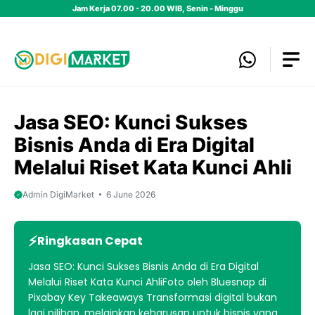
Skip
Jam Kerja 07.00 - 20.00 WIB, Senin - Minggu
to
content
Jasa SEO: Kunci Sukses
Bisnis Anda di Era Digital
Melalui Riset Kata Kunci Ahli
Admin DigiMarket
6 June 2026
Ringkasan Cepat
Jasa SEO: Kunci Sukses Bisnis Anda di Era Digital
Melalui Riset Kata Kunci AhliFoto oleh Bluesnap di
Pixabay Key Takeaways Transformasi digital bukan
lagi pilihan, melainkan keharusan untuk bisnis yang