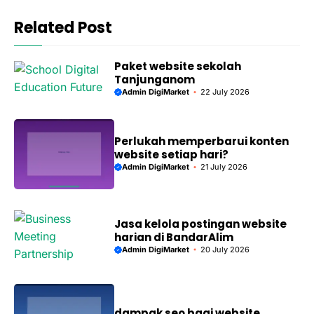
Related Post
Paket website sekolah
Tanjunganom
Admin DigiMarket
22 July 2026
Perlukah memperbarui konten
website setiap hari?
Admin DigiMarket
21 July 2026
Jasa kelola postingan website
harian di BandarAlim
Admin DigiMarket
20 July 2026
dampak seo bagi website