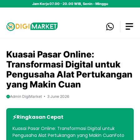
Skip
Jam Kerja 07.00 - 20.00 WIB, Senin - Minggu
to
content
Kuasai Pasar Online:
Transformasi Digital untuk
Pengusaha Alat Pertukangan
yang Makin Cuan
Admin DigiMarket
3 June 2026
Ringkasan Cepat
Kuasai Pasar Online: Transformasi Digital untuk
Pengusaha Alat Pertukangan yang Makin CuanFoto