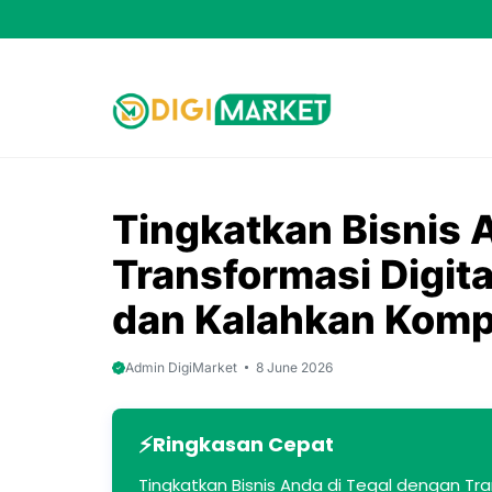
Skip
to
content
Tingkatkan Bisnis 
Transformasi Digita
dan Kalahkan Kompe
Admin DigiMarket
8 June 2026
Ringkasan Cepat
Tingkatkan Bisnis Anda di Tegal dengan Tra