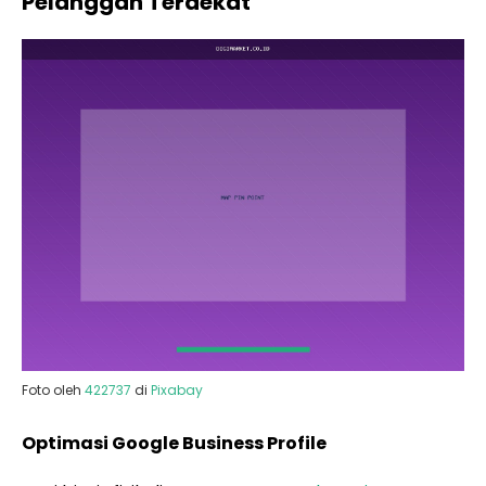
Pelanggan Terdekat
Foto oleh
422737
di
Pixabay
Optimasi Google Business Profile