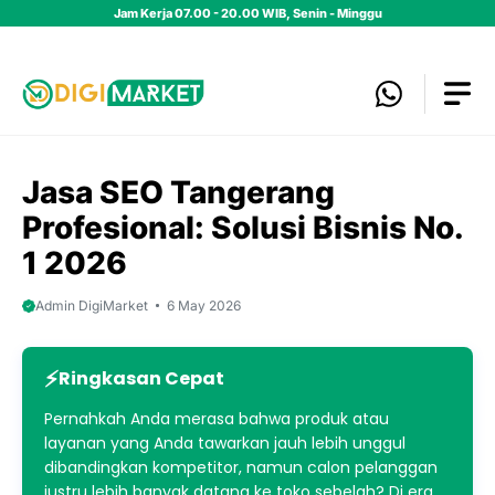
Skip
Jam Kerja 07.00 - 20.00 WIB, Senin - Minggu
to
content
Jasa SEO Tangerang
Profesional: Solusi Bisnis No.
1 2026
Admin DigiMarket
6 May 2026
Ringkasan Cepat
Pernahkah Anda merasa bahwa produk atau
layanan yang Anda tawarkan jauh lebih unggul
dibandingkan kompetitor, namun calon pelanggan
justru lebih banyak datang ke toko sebelah? Di era