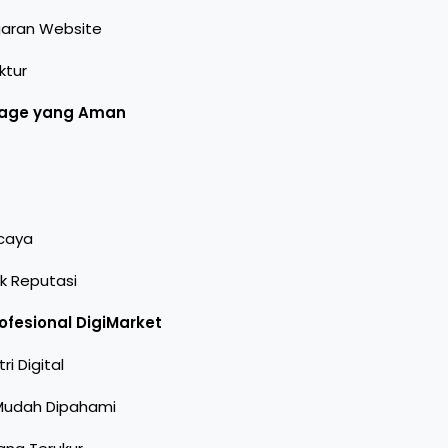
garan Website
ktur
Page yang Aman
rcaya
k Reputasi
fesional DigiMarket
i Digital
 Mudah Dipahami