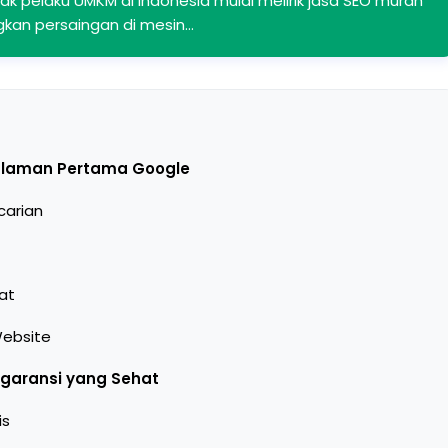
k pelaku UMKM di Indonesia mulai melirik jasa SEO murah
gkan persaingan di mesin…
Halaman Pertama Google
carian
at
Website
garansi yang Sehat
is