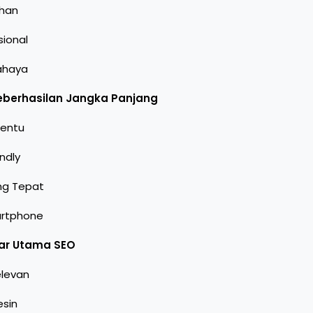
ahan
sional
bahaya
eberhasilan Jangka Panjang
nentu
ndly
ng Tepat
artphone
lar Utama SEO
elevan
esin