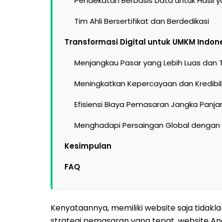
Pendekatan Berbasis Data untuk Hasil y
Tim Ahli Bersertifikat dan Berdedikasi
Transformasi Digital untuk UMKM Indon
Menjangkau Pasar yang Lebih Luas dan 
Meningkatkan Kepercayaan dan Kredibi
Efisiensi Biaya Pemasaran Jangka Panja
Menghadapi Persaingan Global dengan P
Kesimpulan
FAQ
Kenyataannya, memiliki website saja tidaklah
strategi pemasaran yang tepat, website And