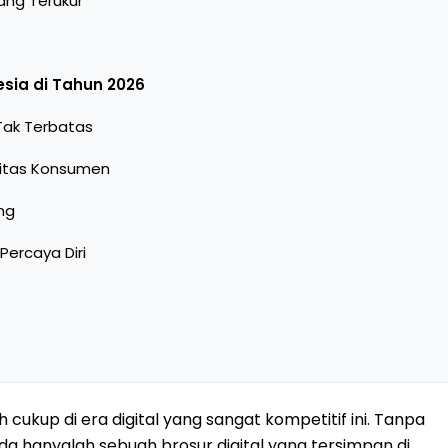
ang Terukur
esia di Tahun 2026
Tak Terbatas
litas Konsumen
ng
ercaya Diri
 cukup di era digital yang sangat kompetitif ini. Tanpa
a hanyalah sebuah brosur digital yang tersimpan di