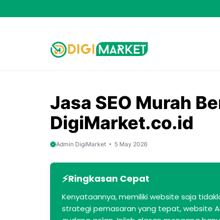
Skip
to
content
Jasa SEO Murah Be
DigiMarket.co.id
Admin DigiMarket
5 May 2026
Ringkasan Cepat
Kenyataannya, memiliki website saja tidakla
strategi pemasaran yang tepat, website An